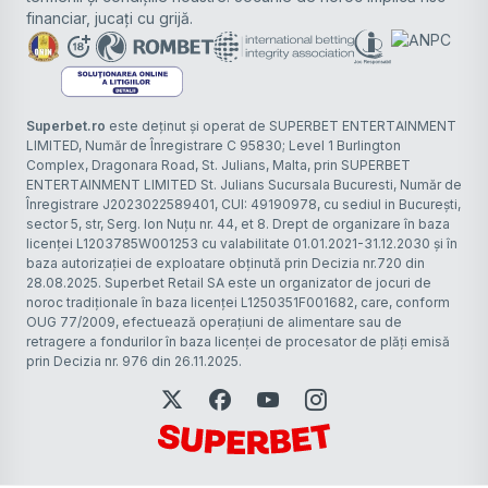
financiar, jucați cu grijă.
Superbet.ro
este deținut și operat de SUPERBET ENTERTAINMENT
LIMITED, Număr de Înregistrare C 95830; Level 1 Burlington
Complex, Dragonara Road, St. Julians, Malta, prin SUPERBET
ENTERTAINMENT LIMITED St. Julians Sucursala Bucuresti, Număr de
Înregistrare J2023022589401, CUI: 49190978, cu sediul in București,
sector 5, str, Serg. Ion Nuțu nr. 44, et 8. Drept de organizare în baza
licenței L1203785W001253 cu valabilitate 01.01.2021-31.12.2030 și în
baza autorizației de exploatare obținută prin Decizia nr.720 din
28.08.2025. Superbet Retail SA este un organizator de jocuri de
noroc tradiţionale în baza licenței L1250351F001682, care, conform
OUG 77/2009, efectuează operaţiuni de alimentare sau de
retragere a fondurilor în baza licenței de procesator de plăți emisă
prin Decizia nr. 976 din 26.11.2025.