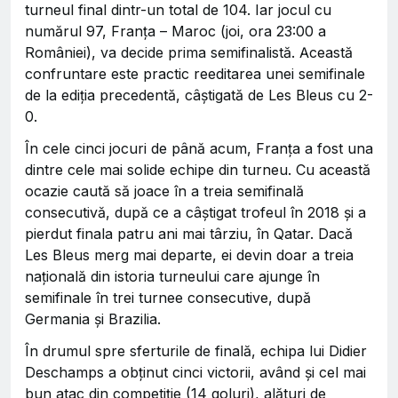
turneul final dintr-un total de 104. Iar jocul cu
numărul 97, Franța – Maroc (joi, ora 23:00 a
României), va decide prima semifinalistă. Această
confruntare este practic reeditarea unei semifinale
de la ediția precedentă, câștigată de Les Bleus cu 2-
0.
În cele cinci jocuri de până acum, Franța a fost una
dintre cele mai solide echipe din turneu. Cu această
ocazie caută să joace în a treia semifinală
consecutivă, după ce a câștigat trofeul în 2018 și a
pierdut finala patru ani mai târziu, în Qatar. Dacă
Les Bleus merg mai departe, ei devin doar a treia
națională din istoria turneului care ajunge în
semifinale în trei turnee consecutive, după
Germania și Brazilia.
În drumul spre sferturile de finală, echipa lui Didier
Deschamps a obținut cinci victorii, având și cel mai
bun atac din competiție (14 goluri), alături de