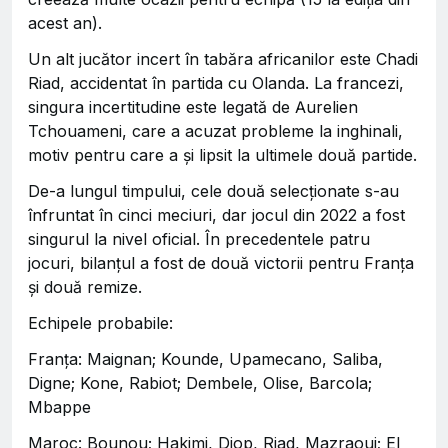
acest an).
Un alt jucător incert în tabăra africanilor este Chadi
Riad, accidentat în partida cu Olanda. La francezi,
singura incertitudine este legată de Aurelien
Tchouameni, care a acuzat probleme la inghinali,
motiv pentru care a și lipsit la ultimele două partide.
De-a lungul timpului, cele două selecționate s-au
înfruntat în cinci meciuri, dar jocul din 2022 a fost
singurul la nivel oficial. În precedentele patru
jocuri, bilanțul a fost de două victorii pentru Franța
și două remize.
Echipele probabile:
Franța: Maignan; Kounde, Upamecano, Saliba,
Digne; Kone, Rabiot; Dembele, Olise, Barcola;
Mbappe
Maroc: Bounou; Hakimi, Diop, Riad, Mazraoui; El