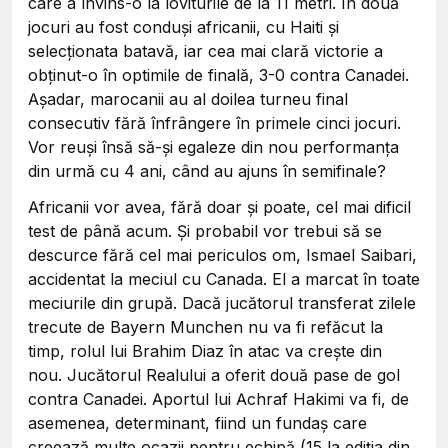
care a învins-o la loviturile de la 11 metri. În două
jocuri au fost conduși africanii, cu Haiti și
selecționata batavă, iar cea mai clară victorie a
obținut-o în optimile de finală, 3-0 contra Canadei.
Așadar, marocanii au al doilea turneu final
consecutiv fără înfrângere în primele cinci jocuri.
Vor reuși însă să-și egaleze din nou performanța
din urmă cu 4 ani, când au ajuns în semifinale?
Africanii vor avea, fără doar și poate, cel mai dificil
test de până acum. Și probabil vor trebui să se
descurce fără cel mai periculos om, Ismael Saibari,
accidentat la meciul cu Canada. El a marcat în toate
meciurile din grupă. Dacă jucătorul transferat zilele
trecute de Bayern Munchen nu va fi refăcut la
timp, rolul lui Brahim Diaz în atac va crește din
nou. Jucătorul Realului a oferit două pase de gol
contra Canadei. Aportul lui Achraf Hakimi va fi, de
asemenea, determinant, fiind un fundaș care
creează multe ocazii pentru echipă (15 la ediția din