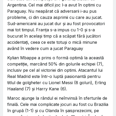
Argentina. Cel mai dificil joc l-a avut în optimi cu
Paraguay. Nu neapărat că adversarii i-au pus
probleme, ci din cauza asprimii cu care au jucat.
Sud-americanii au jucat dur și au fost provocatori
mai tot timpul. Franța s-a impus cu 1-0 și s-a
bucurat în același timp că a scăpat fără jucători
accidentați, ceea ce este totuși o mică minune
având în vedere cum a jucat Paraguay
Kylian Mbappe a prins o formă optimă la această
competiție, marcând 50% din golurile echipei (7),
inclusiv pe cel al victoriei din optimi. Atacantul lui
Real Madrid este într-o luptă pasionantă pentru
titlul de golgheter cu Lionel Messi (8 goluri), Erling
Haaland (7) și Harry Kane (6).
Maroc ajunge la rândul ei neînvinsă în sferturile de
finală. Cele mai complicate jocuri au fost cu Brazilia
în grupă (1-1) și cu Olanda în șaisprezecimi, pe