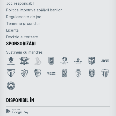
Joc responsabil
Politica împotriva spălării banilor
Regulamente de joc
Termene și condiții
Licenta
Decizie autorizare
SPONSORIZĂRI
Susținem cu mândrie:
DISPONIBIL ÎN