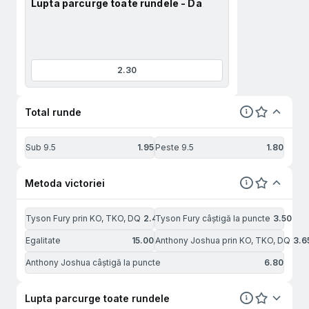
Lupta parcurge toate rundele - Da
2.30
mergi la început
Total runde
Sub 9.5
1.95
Peste 9.5
1.80
Metoda victoriei
Tyson Fury prin KO, TKO, DQ
2.45
Tyson Fury câștigă la puncte
3.50
Egalitate
15.00
Anthony Joshua prin KO, TKO, DQ
3.6
Anthony Joshua câștigă la puncte
6.80
Lupta parcurge toate rundele