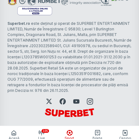
Superbet.ro
este deținut și operat de SUPERBET ENTERTAINMENT
LIMITED, Număr de Înregistrare C 95830; Level 1 Burlington
Complex, Dragonara Road, St. Julians, Malta, prin SUPERBET
ENTERTAINMENT LIMITED St. Julians Sucursala Bucuresti, Număr de
Înregistrare J2023022589401, CUI: 49190978, cu sediul in București,
sector 5, str, Serg. Ion Nuțu nr. 44, et 8. Drept de organizare în baza
licenței L1203785W001253 cu valabilitate 01.01.2021-31.12.2030 și în
baza autorizației de exploatare obținută prin Decizia nr.720 din
28.08.2025. Superbet Retail SA este un organizator de jocuri de
noroc tradiţionale în baza licenței L1250351F001682, care, conform
OUG 77/2009, efectuează operaţiuni de alimentare sau de
retragere a fondurilor în baza licenței de procesator de plăți emisă
prin Decizia nr. 976 din 26.11.2025.
105
Acasă
Live
Sport
Bilete
Casino